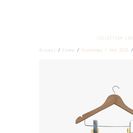
COLLECTION LIN
Accueil
/
Femme
/
Printemps / été 2025