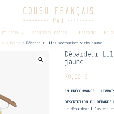
 ET COTON
DERNIÈRES PIÈCES
L’HISTOIRE
ME C
/
Nos hauts
/ Débardeur Lilas seersucker vichy jaune
Débardeur Lil
jaune
70,00
€
EN PRÉCOMMANDE – LIVRAI
DESCRIPTION DU DÉBARDEU
Le débardeur Lilas est e