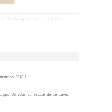
me
,
Nos hauts
,
Printemps / été 2025
ntation REACH
linge. Je vous conseille de le laver