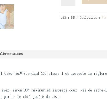
de
Débardeur
Lilas
UGS :
ND
Catégories :
Fem
seersucker
vichy
jaune
plémentaires
el Oeko-Tex® Standard 100 classe 1 et respecte la règleme
 avez, sinon 30° maximum et essorage doux. Pas de sèche-
r garder le côté gaufré du tissu