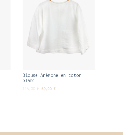
Blouse Anémone en coton
blanc
Le
Le
115,00
€
69,00
€
prix
prix
initial
actuel
était :
est :
115,00 €.
69,00 €.