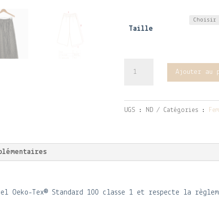
Taille
quantité
Ajouter au 
de
Pantalon
Pavot
UGS :
ND
Catégories :
Fem
en
lin/coton
vichy
plémentaires
N&B
bel Oeko-Tex® Standard 100 classe 1 et respecte la règlem