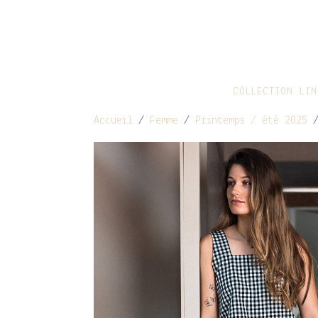
COLLECTION LIN
Accueil
/
Femme
/
Printemps / été 2025