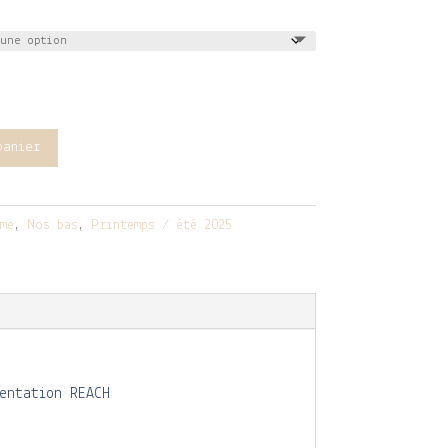
panier
me
,
Nos bas
,
Printemps / été 2025
entation REACH