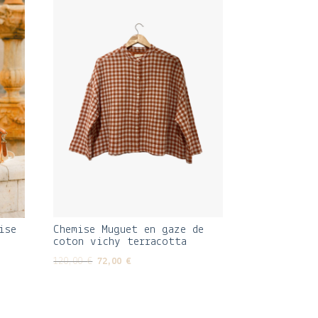
Chemise Muguet en gaze de
ise
coton vichy terracotta
Le
Le
120,00
€
72,00
€
prix
prix
initial
actuel
était :
est :