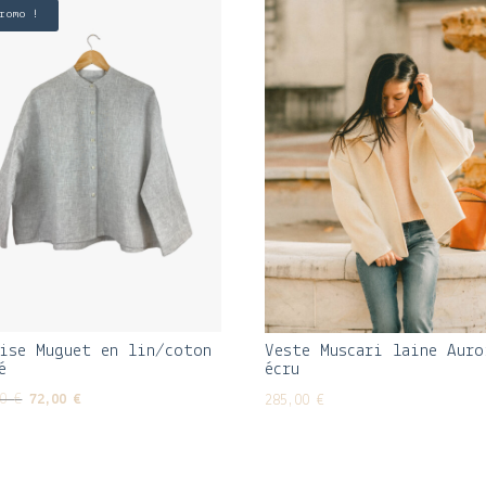
romo !
ise Muguet en lin/coton
Veste Muscari laine Auro
é
écru
Le
Le
00
€
72,00
€
285,00
€
prix
prix
initial
actuel
était :
est :