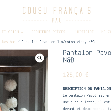
 ET COTON
DERNIÈRES PIÈCES
L’HISTOIRE
ME C
/
Nos bas
/ Pantalon Pavot en lin/coton vichy N&B
Pantalon Pavo
N&B
125,00
€
DESCRIPTION DU PANTALON
Le pantalon Pavot est en
une jupe culotte, il est
devant et deux poches it