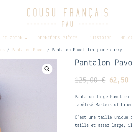
 ET COTON
DERNIÈRES PIÈCES
L’HISTOIRE
ME C
ons
/
Pantalon Pavot
/ Pantalon Pavot lin jaune curry
Pantalon Pavo
Le
125,00
€
62,5
prix
initia
Pantalon large Pavot en 
était 
labélisé Masters of Line
125,00
C’est une taille unique 
taille et assez large, i