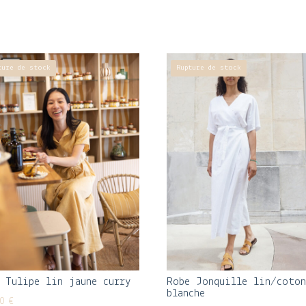
ture de stock
Rupture de stock
 Tulipe lin jaune curry
Robe Jonquille lin/coto
blanche
00
€