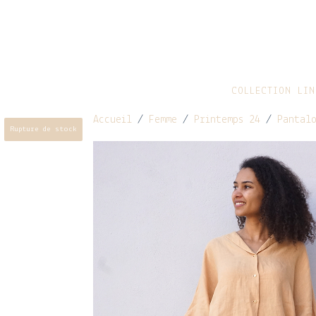
COLLECTION LIN
Accueil
/
Femme
/
Printemps 24
/
Pantal
Rupture de stock