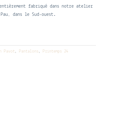
entièrement fabriqué dans notre atelier
 Pau, dans le Sud-ouest.
n Pavot
,
Pantalons
,
Printemps 24