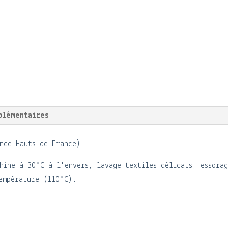
plémentaires
nce Hauts de France)
hine à 30°C à l'envers, lavage textiles délicats, essora
empérature (110°C).