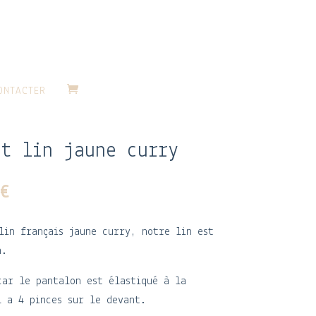
ONTACTER
t lin jaune curry
Le
0
€
prix
l
actuel
lin français jaune curry, notre lin est
:
est :
n.
 €.
62,50 €.
car le pantalon est élastiqué à la
l a 4 pinces sur le devant.