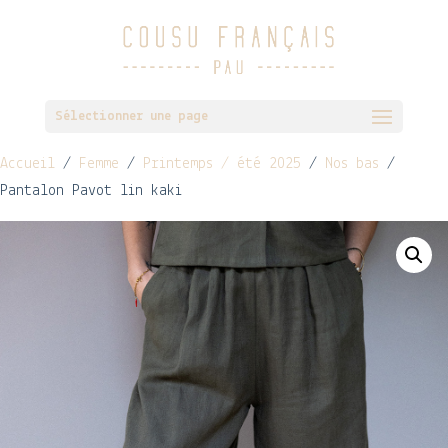
Sélectionner une page
Accueil
/
Femme
/
Printemps / été 2025
/
Nos bas
/
Pantalon Pavot lin kaki