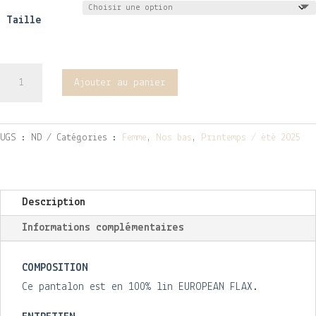
Taille
quantité
Ajouter au panier
de
Pantalon
Pavot
UGS :
ND
Catégories :
Femme
,
Nos bas
,
Printemps / été 2025
lin
kaki
Description
Informations complémentaires
COMPOSITION
Ce pantalon est en 100% lin EUROPEAN FLAX.