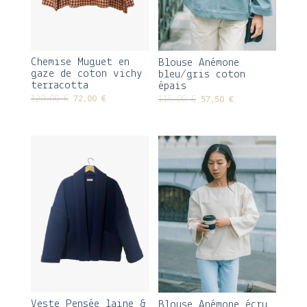
Chemise Muguet en
Blouse Anémone
gaze de coton vichy
bleu/gris coton
terracotta
épais
Le
Le
Le
Le
120,00
€
72,00
€
115,00
€
57,50
€
prix
prix
prix
prix
initial
actuel
initial
actuel
était :
est :
était :
est :
120,00 €.
72,00 €.
115,00 €.
57,50 €.
Veste Pensée laine &
Blouse Anémone écru