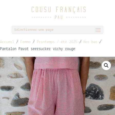
Sélectionner une page
Accueil
/
Femme
/
Printemps / été 2025
/
Nos bas
/
Pantalon Pavot seersucker vichy rouge