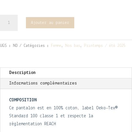
quantité
Ajouter au panier
de
Pantalon
Pavot
UGS :
ND
Catégories :
Femme
,
Nos bas
,
Printemps / été 2025
seersucker
vichy
rouge
Description
Informations complémentaires
COMPOSITION
Ce pantalon est en 100% coton, label Oeko-Tex®
Standard 100 classe 1 et respecte la
règlementation REACH