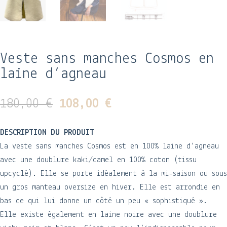
Veste sans manches Cosmos en
laine d’agneau
Le
Le
180,00
€
108,00
€
prix
prix
initial
actuel
DESCRIPTION DU PRODUIT
était :
est :
La veste sans manches Cosmos est en 100% laine d’agneau
180,00 €.
108,00 €.
avec une doublure kaki/camel en 100% coton (tissu
upcyclé). Elle se porte idéalement à la mi-saison ou sous
un gros manteau oversize en hiver. Elle est arrondie en
bas ce qui lui donne un côté un peu « sophistiqué ».
Elle existe également en laine noire avec une doublure