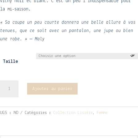
vichy noir et blanc. C’est un peu l’indispensable pour
la mi-saison.
« Sa coupe un peu courte donnera une belle allure à vos
tenues, que ce soit avec un pantalon, une jupe ou bien
une robe. » – Maly
Taille
quantité
Ajouter au panier
de
Veste
sans
UGS :
ND
Catégories :
Collection Lisière
,
Femme
manches
Cosmos
en