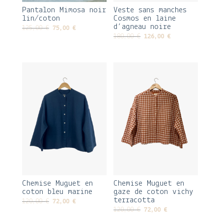
Pantalon Mimosa noir
Veste sans manches
lin/coton
Cosmos en laine
d’agneau noire
Le
Le
125,00
€
75,00
€
Le
Le
180,00
€
126,00
€
prix
prix
prix
prix
initial
actuel
initial
actuel
était :
est :
était :
est :
125,00 €.
75,00 €.
180,00 €.
126,00 €.
Chemise Muguet en
Chemise Muguet en
coton bleu marine
gaze de coton vichy
terracotta
Le
Le
120,00
€
72,00
€
Le
Le
120,00
€
72,00
€
prix
prix