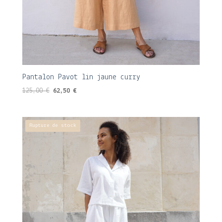
Pantalon Pavot lin jaune curry
Le
Le
125,00
€
62,50
€
prix
prix
initial
actuel
était :
est :
Rupture de stock
125,00 €.
62,50 €.