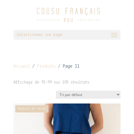
Sélectionner une page
Accueil
/
Produits
/ Page 11
Affichage de 91–99 sur 105 résultats
Rupture de stock