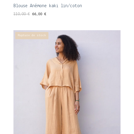
Blouse Anémone kaki lin/coton
Le
Le
110,00
€
66,00
€
prix
prix
initial
actuel
était :
est :
Rupture de stock
110,00 €.
66,00 €.